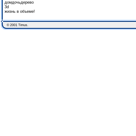
домдочьдерево
3d
жизнь в объеме!
© 2001 Timus.