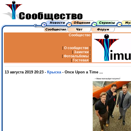
Сообщество
[
О сообществе
]
[
Заметки
]
[
Фотоальбомы
]
[
Гостевая
]
13 августа 2019 20:23 -
Крыска
- Once Upon a Time ...