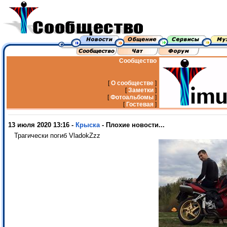
Сообщество
[
О сообществе
]
[
Заметки
]
[
Фотоальбомы
]
[
Гостевая
]
13 июля 2020 13:16 -
Крыска
- Плохие новости...
Трагически погиб VladokZzz