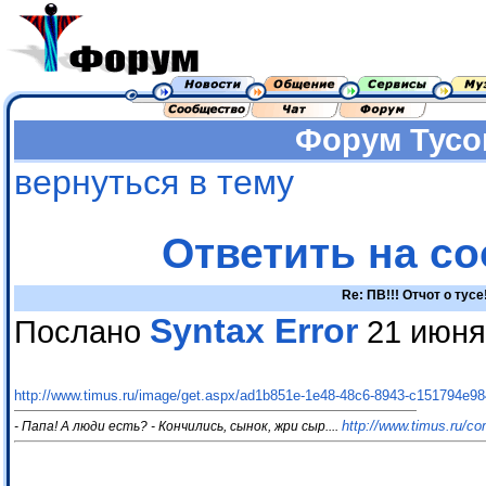
Форум
Тусо
вернуться в тему
Ответить на с
Re: ПВ!!! Отчот о тусе
Syntax Error
Послано
21 июня
http://www.timus.ru/image/get.aspx/ad1b851e-1e48-48c6-8943-c151794e9
http://www.timus.ru/
- Папа! А люди есть? - Кончились, сынок, жри сыр....