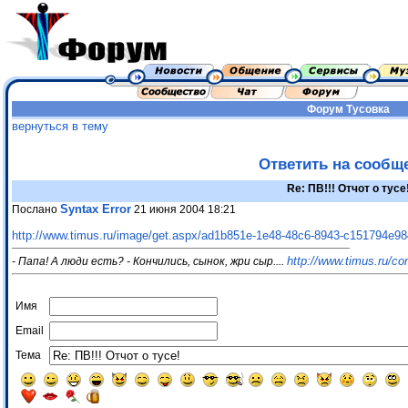
Форум
Тусовка
вернуться в тему
Ответить на сообщ
Re: ПВ!!! Отчот о тусе
Syntax Error
Послано
21 июня 2004 18:21
http://www.timus.ru/image/get.aspx/ad1b851e-1e48-48c6-8943-c151794e9
http://www.timus.ru/
- Папа! А люди есть? - Кончились, сынок, жри сыр....
Имя
Email
Тема