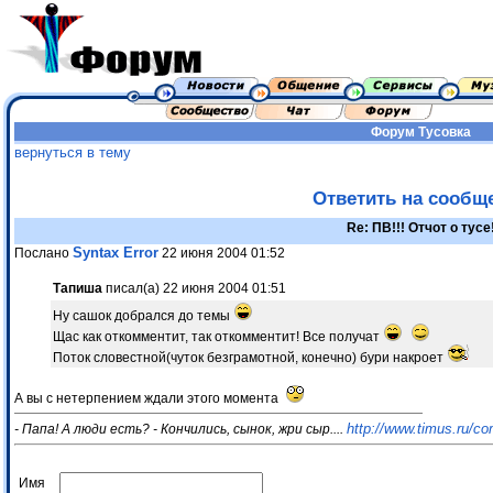
Форум
Тусовка
вернуться в тему
Ответить на сообщ
Re: ПВ!!! Отчот о тусе
Syntax Error
Послано
22 июня 2004 01:52
Тапиша
писал(а) 22 июня 2004 01:51
Ну сашок добрался до темы
Щас как откомментит, так откомментит! Все получат
Поток словестной(чуток безграмотной, конечно) бури накроет
А вы с нетерпением ждали этого момента
http://www.timus.ru/
- Папа! А люди есть? - Кончились, сынок, жри сыр....
Имя