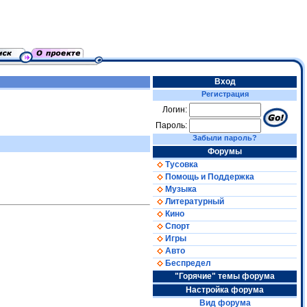
Вход
Регистрация
Логин:
Пароль:
Забыли пароль?
Форумы
Тусовка
Помощь и Поддержка
Музыка
Литературный
Кино
Спорт
Игры
Авто
Беспредел
"Горячие" темы форума
Настройка форума
Вид форума