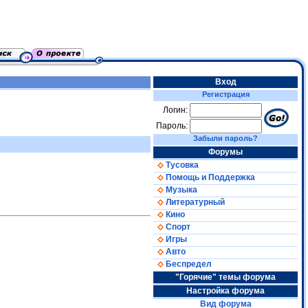
Вход
Регистрация
Логин:
Пароль:
Забыли пароль?
Форумы
Тусовка
Помощь и Поддержка
Музыка
Литературный
Кино
Спорт
Игры
Авто
Беспредел
"Горячие" темы форума
Настройка форума
Вид форума