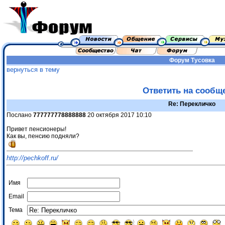
Форум
Тусовка
вернуться в тему
Ответить на сообщ
Re: Перекличко
Послано
777777778888888
20 октября 2017 10:10
Привет пенсионеры!
Как вы, пенсию подняли?
http://pechkoff.ru/
Имя
Email
Тема