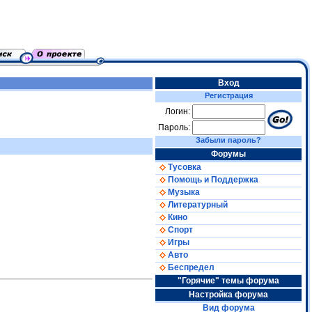
Вход
Регистрация
Логин:
Пароль:
Забыли пароль?
Форумы
Тусовка
Помощь и Поддержка
Музыка
Литературный
Кино
Спорт
Игры
Авто
Беспредел
"Горячие" темы форума
Настройка форума
Вид форума