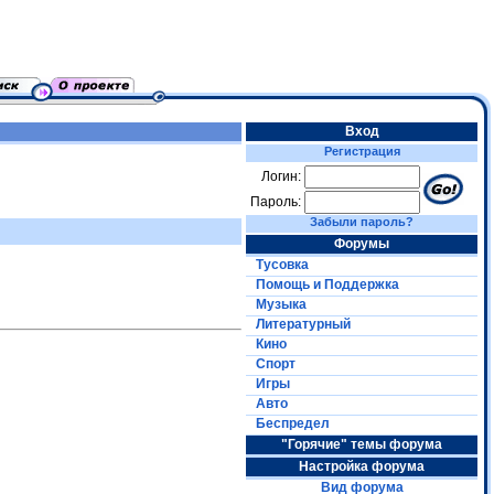
Вход
Регистрация
Логин:
Пароль:
Забыли пароль?
Форумы
Тусовка
Помощь и Поддержка
Музыка
Литературный
Кино
Спорт
Игры
Авто
Беспредел
"Горячие" темы форума
Настройка форума
Вид форума