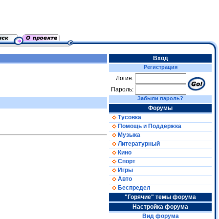
Вход
Регистрация
Логин:
Пароль:
Забыли пароль?
Форумы
Тусовка
Помощь и Поддержка
Музыка
Литературный
Кино
Спорт
Игры
Авто
Беспредел
"Горячие" темы форума
Настройка форума
Вид форума