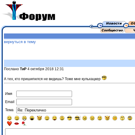
вернуться в тему
Послано
ТиР
4 октября 2018 12:31
А тех, кто пришипился не видишь? Тоже мне кульхацкер
Имя
Email
Тема