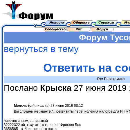
Форум
Тусо
вернуться в тему
Ответить на с
Re: Перекличко
Послано
Крыска
27 июня 2019 
Мелочь (он)
писал(а) 27 июня 2019 08:12
Вы случаем не знаете?... реквизиты перечисления налогов для ИП у
конечно знаем, записывай
32222322 ой, тьху, это ж телефон Фреккен Бок
3656565 - а, блин, нет, это пакля