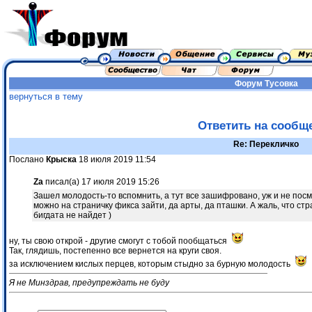
Форум
Тусовка
вернуться в тему
Ответить на сообщ
Re: Перекличко
Послано
Крыска
18 июля 2019 11:54
Za
писал(а) 17 июля 2019 15:26
Зашел молодость-то вспомнить, а тут все зашифровано, уж и не посмо
можно на страничку фикса зайти, да арты, да пташки. А жаль, что стр
бигдата не найдет )
ну, ты свою открой - другие смогут с тобой пообщаться
Так, глядишь, постепенно все вернется на круги своя.
за исключением кислых перцев, которым стыдно за бурную молодость
Я не Минздрав, предупреждать не буду