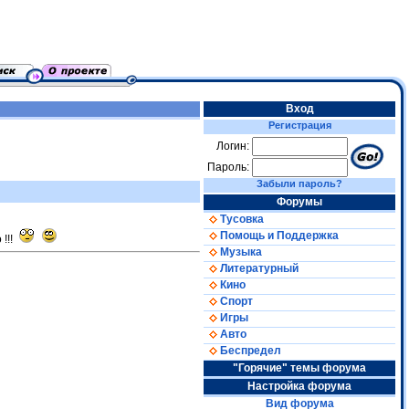
Вход
Регистрация
Логин:
Пароль:
Забыли пароль?
Форумы
Тусовка
Помощь и Поддержка
!!!
Музыка
Литературный
Кино
Спорт
Игры
Авто
Беспредел
"Горячие" темы форума
Настройка форума
Вид форума