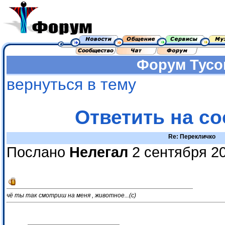
Форум
Тусо
вернуться в тему
Ответить на с
Re: Перекличко
Послано
Нелегал
2 сентября 20
чё ты так смотриш на меня , животное...(с)