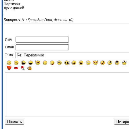
Хизен
Партизан
Дух с дочкой
Борщов А. Н. / Крокодил Гена, фига ли :о))
Имя
Email
Тема