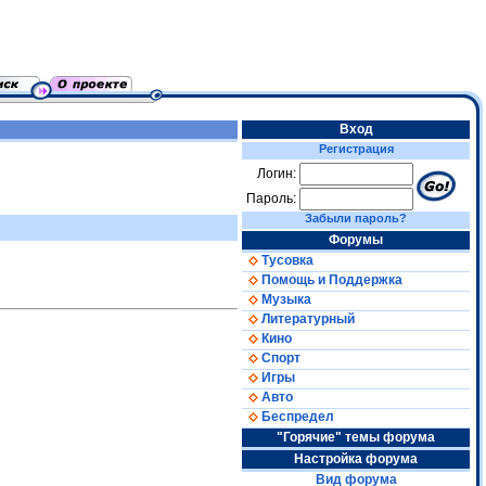
Вход
Регистрация
Логин:
Пароль:
Забыли пароль?
Форумы
Тусовка
Помощь и Поддержка
Музыка
Литературный
Кино
Спорт
Игры
Авто
Беспредел
"Горячие" темы форума
Настройка форума
Вид форума