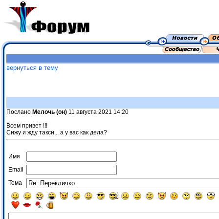
вернуться в тему
Послано
Мелочь (он)
11 августа 2021 14:20
Всем привет !!!
Сижу и жду такси... а у вас как дела?
Имя
Email
Тема