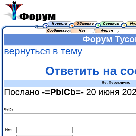
Форум
Тусо
вернуться в тему
Ответить на с
Re: Перекличко
Послано
-=PbICb=-
20 июня 202
Фырь
Имя