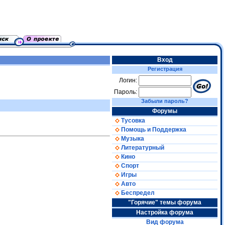
Вход
Регистрация
Логин:
Пароль:
Забыли пароль?
Форумы
Тусовка
Помощь и Поддержка
Музыка
Литературный
Кино
Спорт
Игры
Авто
Беспредел
"Горячие" темы форума
Настройка форума
Вид форума