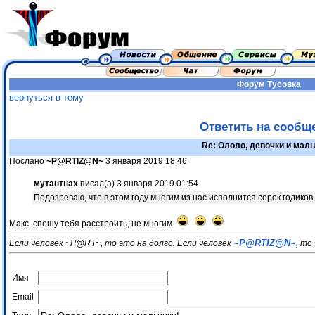
Форум
Тусовка
вернуться в тему
Ответить на сообщ
Re: Ололо, девочки и маль
Послано
~P@RTIZ@N~
3 января 2019 18:46
мутантнах
писал(а) 3 января 2019 01:54
Подозреваю, что в этом году многим из нас исполнится сорок годико
Макс, спешу тебя расстроить, не многим
~P@RTIZ@N~
Если человек ~P@RT~, то это на долго. Если человек
, то
Имя
Email