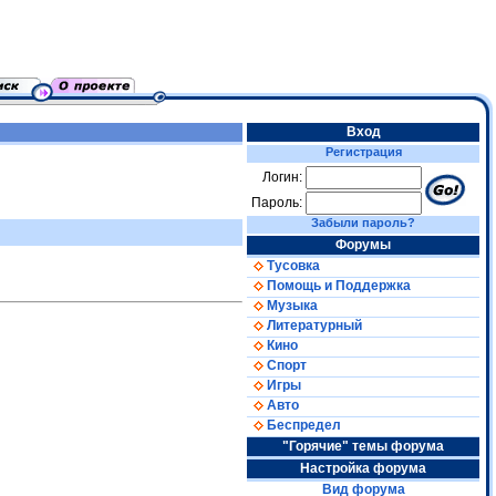
Вход
Регистрация
Логин:
Пароль:
Забыли пароль?
Форумы
Тусовка
Помощь и Поддержка
Музыка
Литературный
Кино
Спорт
Игры
Авто
Беспредел
"Горячие" темы форума
Настройка форума
Вид форума