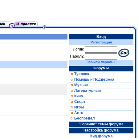
Вход
Регистрация
Логин:
Пароль:
Забыли пароль?
Форумы
Тусовка
Помощь и Поддержка
Музыка
Литературный
Кино
Спорт
Игры
Авто
Беспредел
"Горячие" темы форума
Настройка форума
Вид форума