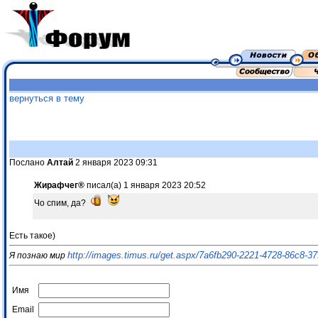
вернуться в тему
Послано
Алтай
2 января 2023 09:31
Жирафчег®
писал(а) 1 января 2023 20:52
Чо спим, да?
Есть такое)
http://images.timus.ru/get.aspx/7a6fb290-2221-4728-86c8-3
Я познаю мир
Имя
Email