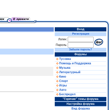
Вход
Регистрация
Логин:
Пароль:
Забыли пароль?
Форумы
Тусовка
Помощь и Поддержка
Музыка
Литературный
Кино
Спорт
Игры
Авто
Беспредел
"Горячие" темы форума
Настройка форума
Вид форума