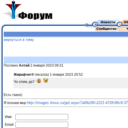
вернуться в тему
Послано
Алтай
2 января 2023 09:31
Жирафчег®
писал(а) 1 января 2023 20:52
Чо спим, да?
Есть такое)
http://images.timus.ru/get.aspx/7a6fb290-2221-4728-86c8-3
Я познаю мир
Имя
Email