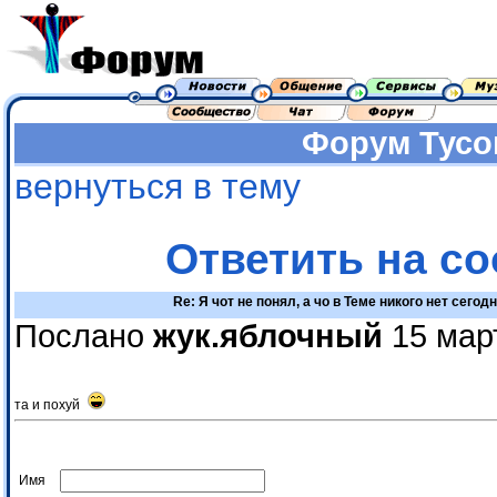
Форум
Тусо
вернуться в тему
Ответить на с
Re: Я чот не понял, а чо в Теме никого нет сегодн
Послано
жук.яблочный
15 мар
та и похуй
Имя