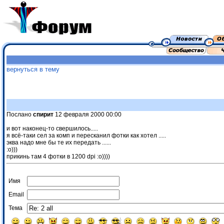
вернуться в тему
Послано
спирит
12 февраля 2000 00:00
и вот наконец-то свершилось.....
я всё-таки сел за комп и пересканил фотки как хотел .....
эква надо мне бы те их передать ......
:о)))
прикинь там 4 фотки в 1200 dpi :о))))
Имя
Email
Тема