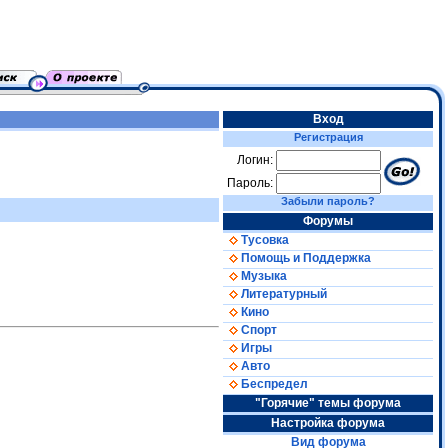
Вход
Регистрация
Логин:
Пароль:
Забыли пароль?
Форумы
Тусовка
Помощь и Поддержка
Музыка
Литературный
Кино
Спорт
Игры
Авто
Беспредел
"Горячие" темы форума
Настройка форума
Вид форума