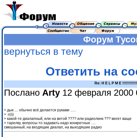
Форум
Тусо
вернуться в тему
Ответить на с
Re: H E L P M E !!!!!!!!!!!!
Послано
Arty
12 февраля 2000 
> дык .... обычно всё делается руками ......
> :о)))
> какой-те диалапный, или на витой ???? или радиолинк ??? могет ваще
> тарелку, вопросы-то задавать надо конкретные .....
смешанный, на входящие диалап, на выходяшие радио