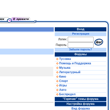
Вход
Регистрация
Логин:
Пароль:
Забыли пароль?
Форумы
Тусовка
Помощь и Поддержка
Музыка
Литературный
Кино
Спорт
Игры
Авто
Беспредел
"Горячие" темы форума
Настройка форума
Вид форума