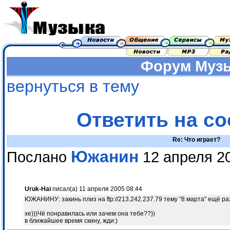
Форум
Муз
вернуться в тему
Ответить на с
Re: Что играет?
Южанин
Послано
12 апреля 20
Uruk-Hai
писал(а) 11 апреля 2005 08:44
ЮЖАНИНУ: закинь плиз на ftp://213.242.237.79 тему "8 марта" ещё разо
хе)))Чё понравилась или зачем она тебе??))
в ближайшее время скину, жди:)