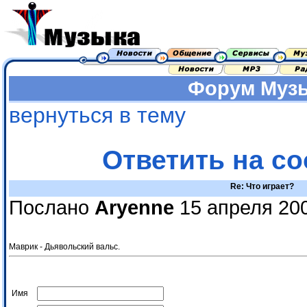
Форум
Муз
вернуться в тему
Ответить на с
Re: Что играет?
Послано
Aryenne
15 апреля 200
Маврик - Дьявольский вальс.
Имя