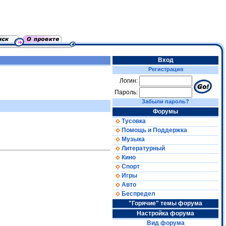
Вход
Регистрация
Логин:
Пароль:
Забыли пароль?
Форумы
Тусовка
Помощь и Поддержка
Музыка
Литературный
Кино
Спорт
Игры
Авто
Беспредел
"Горячие" темы форума
Настройка форума
Вид форума