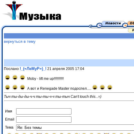
вернуться в тему
!_(=ЛеМуР=)_!
Послано
21 апреля 2005 17:04
Moby - lift me up!!!!!!!!!!!
А вот и Renegade Master подоспел.....
Тыч ты-ды-ды-ч-ч ты-ты-ч-ч ты-тыч Can't touch this...=)
Имя
Email
Тема