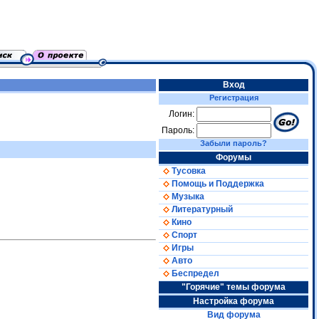
Вход
Регистрация
Логин:
Пароль:
Забыли пароль?
Форумы
Тусовка
Помощь и Поддержка
Музыка
Литературный
Кино
Спорт
Игры
Авто
Беспредел
"Горячие" темы форума
Настройка форума
Вид форума