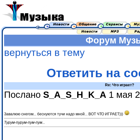
Форум
Муз
вернуться в тему
Ответить на с
Re: Что играет?
Послано
S_A_S_H_K_A
1 мая 2
Завалюю снегом... беснуются тучи надо мной... ВОТ ЧТО ИГРАЕТ)))
Турум-пурум-пум-пум...