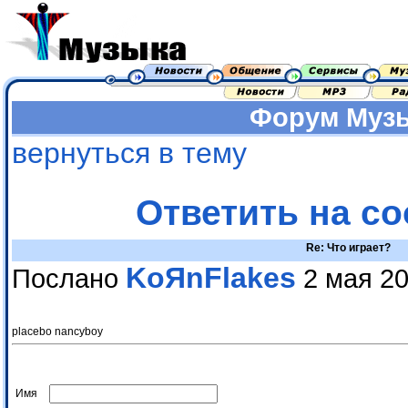
Форум
Муз
вернуться в тему
Ответить на с
Re: Что играет?
KoЯnFlakes
Послано
2 мая 20
placebo nancyboy
Имя