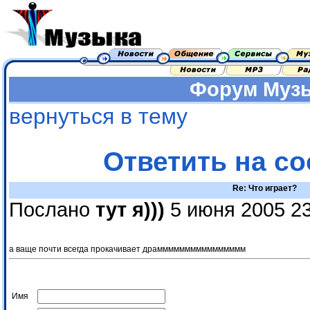
Форум
Муз
вернуться в тему
Ответить на с
Re: Что играет?
Послано
тут я)))
5 июня 2005 23
а ваще почти всегда прокачивает драмммммммммммммммм
Имя