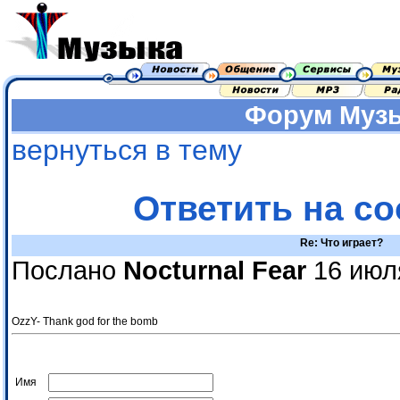
Форум
Муз
вернуться в тему
Ответить на с
Re: Что играет?
Послано
Nocturnal Fear
16 июля
OzzY- Thank god for the bomb
Имя