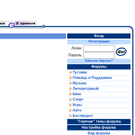
Вход
Регистрация
Логин:
Пароль:
Забыли пароль?
Форумы
Тусовка
Помощь и Поддержка
Музыка
Литературный
Кино
Спорт
Игры
Авто
Беспредел
"Горячие" темы форума
Настройка форума
Вид форума