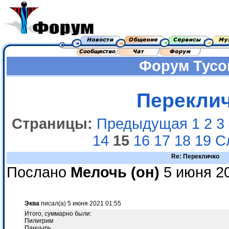
Форум
Тусо
Перекли
Страницы:
Предыдущая
1
2
3
14
15
16
17
18
19
С
Re: Перекличко
Послано
Мелочь (он)
5 июня 20
Эква
писал(а) 5 июня 2021 01:55
Итого, суммарно были:
Пилигрим
Панцырь