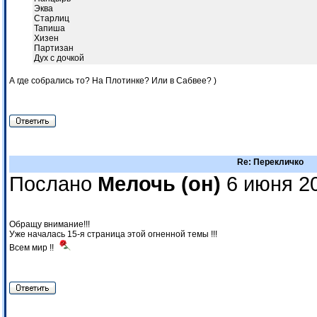
Эква
Старлиц
Тапиша
Хизен
Партизан
Дух с дочкой
А где собрались то? На Плотинке? Или в Сабвее? )
Re: Перекличко
Послано
Мелочь (он)
6 июня 20
Обращу внимание!!!
Уже началась 15-я страница этой огненной темы !!!
Всем мир !!