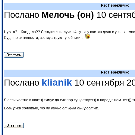
Re: Перекличко
Послано
Мелочь (он)
10 сентяб
Ну что?... Как дела?? Сегодня я получил 4-ку... а у вас как дела с успеваемо
Судя по активности, все муштруют учебники...
Re: Перекличко
klianik
Послано
10 сентября 20
Я если честно в шоке)) тимус до сих пор существует)) а народ в нем нет))) т
Если руки золотые, то не важно от куда они ростут.