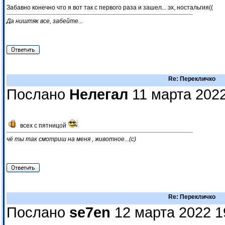
Забавно конечно что я вот так с первого раза и зашел... эх, ностальгия((
Да ништяк все, забейте...
Re: Перекличко
Послано
Нелегал
11 марта 2022
всех с пятницой
чё ты так смотриш на меня , животное...(с)
Re: Перекличко
Послано
se7en
12 марта 2022 1