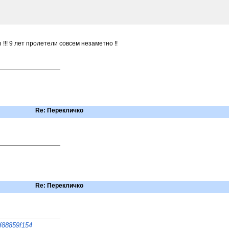
!!! 9 лет пролетели совсем незаметно !!
Re: Перекличко
Re: Перекличко
7f88859f154