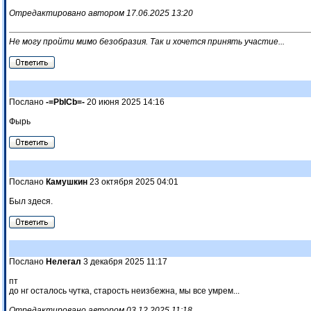
Отредактировано автором 17.06.2025 13:20
Не могу пройти мимо безобразия. Так и хочется принять участие...
Послано
-=PbICb=-
20 июня 2025 14:16
Фырь
Послано
Камушкин
23 октября 2025 04:01
Был здеся.
Послано
Нелегал
3 декабря 2025 11:17
пт
до нг осталось чутка, старость неизбежна, мы все умрем...
Отредактировано автором 03.12.2025 11:18