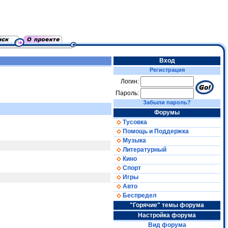
Вход
Регистрация
Логин:
Пароль:
Забыли пароль?
Форумы
Тусовка
Помощь и Поддержка
Музыка
Литературный
Кино
Спорт
Игры
Авто
Беспредел
"Горячие" темы форума
Настройка форума
Вид форума