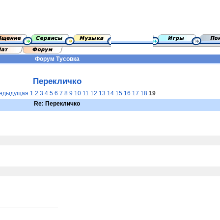
Форум
Тусовка
Перекличко
едыдущая
1
2
3
4
5
6
7
8
9
10
11
12
13
14
15
16
17
18
19
Re: Перекличко