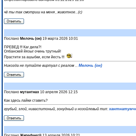
чё ты так смотриш на меня , животное...(с)
Послано
Мелочь (он)
19 марта 2026 10:01
ПРЕВЕД !!! Каг дила?!
Олбанскей йязыг очинь трутный!
Прастити за ашыбки, если йесть !!!
Мелочь (он)
Никогда не путайте виртуал с реалом ...
Послано
мутантнах
10 апреля 2026 12:15
Как здесь лайки ставить?
хантнатумч
грубый, злой, ниваспитоный, зонудный и нозойлевый тип:
Послано
Жирафчег®
13 апреля 2026 10:21