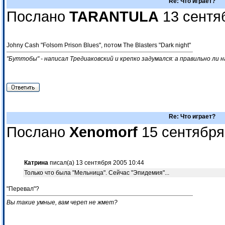
Re: Что играет?
Послано
TARANTULA
13 сентя
Johny Cash "Folsom Prison Blues", потом The Blasters "Dark night"
"Буттобы" - написал Тредиаковский и крепко задумался: а правильно ли н
Re: Что играет?
Послано
Xenomorf
15 сентября
Катрина
писал(а) 13 сентября 2005 10:44
Только что была "Мельница". Сейчас "Эпидемия"...
"Перевал"?
Вы такие умные, вам череп не жмет?