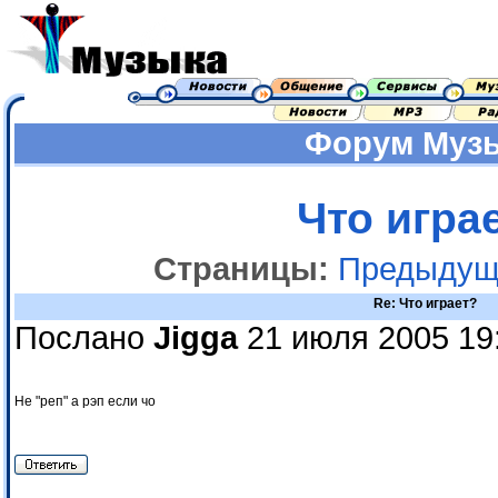
Форум
Муз
Что игра
Страницы:
Предыдущ
Re: Что играет?
Послано
Jigga
21 июля 2005 19
Не "реп" а рэп если чо