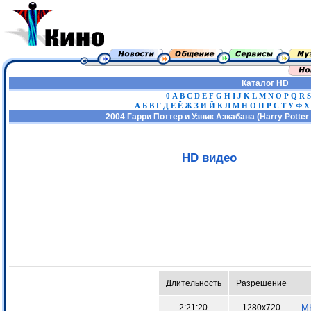
Каталог HD
0
A
B
C
D
E
F
G
H
I
J
K
L
M
N
O
P
Q
R
S
А
Б
В
Г
Д
Е
Ё
Ж
З
И
Й
К
Л
М
Н
О
П
Р
С
Т
У
Ф
Х
2004 Гарри Поттер и Узник Азкабана (Harry Potter 
HD видео
Длительность
Разрешение
2:21:20
1280x720
MK