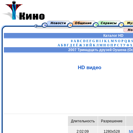
Каталог HD
0
A
B
C
D
E
F
G
H
I
J
K
L
M
N
O
P
Q
R
S
А
Б
В
Г
Д
Е
Ё
Ж
З
И
Й
К
Л
М
Н
О
П
Р
С
Т
У
Ф
Х
2007 Тринадцать друзей Оушена (Oce
HD видео
Длительность
Разрешение
2:02:09
1280x528
MK