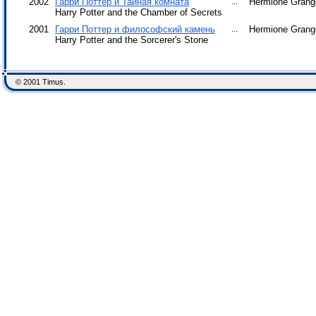
2002
Гарри Поттер и Тайная комната
...
Hermione Grang
Harry Potter and the Chamber of Secrets
2001
Гарри Поттер и философский камень
...
Hermione Grang
Harry Potter and the Sorcerer's Stone
© 2001 Timus.