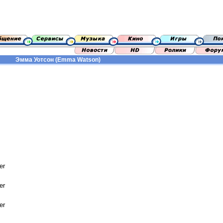
Эмма Уотсон (Emma Watson)
er
er
er