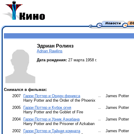
Эдриан Ролинз
Adrian Rawlins
Дата рождения:
27 марта 1958 г.
Снимался в фильмах:
2007
Гарри Поттер и Орден феникса
...
James Potter
Harry Potter and the Order of the Phoenix
2005
Гарри Поттер и Кубок огня
...
James Potter
Harry Potter and the Goblet of Fire
2004
Гарри Поттер и Узник Азкабана
...
James Potter
Harry Potter and the Prisoner of Azkaban
2002
Гарри Поттер и Тайная комната
...
James Potter