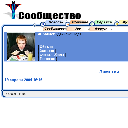
dr. Svistoff
(Денис) 43 года
[
Обо мне
]
[
Заметки
]
[
Фотоальбомы
]
[
Гостевая
]
Заметки
19 апреля 2004 16:16
© 2001 Timus.