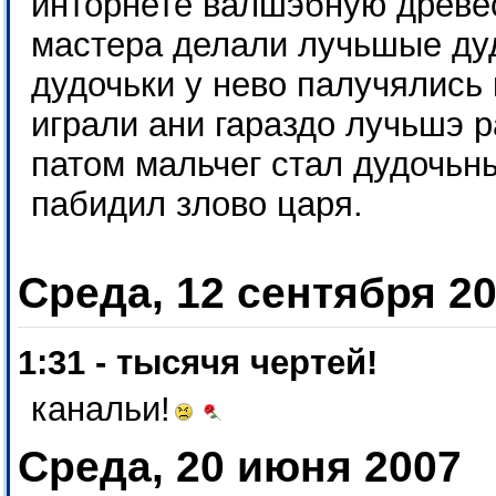
инторнете валшэбную древес
мастера делали лучьшые дуд
дудочьки у нево палучялись
играли ани гараздо лучьшэ р
патом мальчег стал дудочьн
пабидил злово царя.
Среда, 12 сентября 2
1:31 - тысячя чертей!
канальи!
Среда, 20 июня 2007