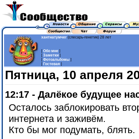
хантнатумчег
(слесарь-генетик) 28 лет
[
Обо мне
]
[
Заметки
]
[
Фотоальбомы
]
[
Гостевая
]
Пятница, 10 апреля 2
12:17 - Далёкое будущее на
Осталось заблокировать вто
интернета и заживём.
Кто бы мог подумать, блять.