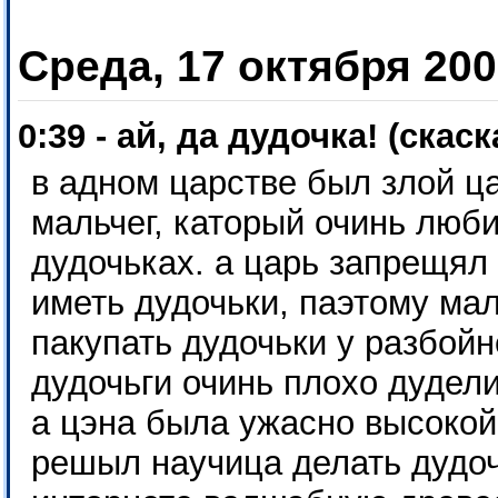
Среда, 17 октября 20
0:39 - ай, да дудочка! (скаск
в адном царстве был злой ц
мальчег, каторый очинь люби
дудочьках. а царь запрещял
иметь дудочьки, паэтому ма
пакупать дудочьки у разбойн
дудочьги очинь плохо дудел
а цэна была ужасно высокой
решыл научица делать дудоч