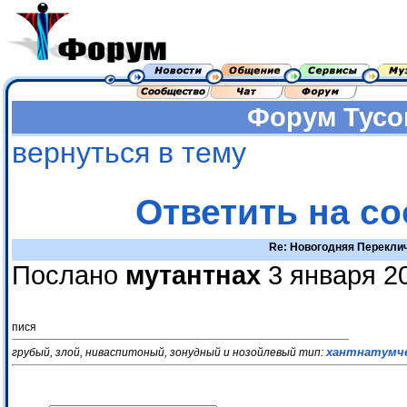
Форум
Тусо
вернуться в тему
Ответить на с
Re: Новогодняя Перекли
Послано
мутантнах
3 января 2
пися
хантнатумч
грубый, злой, ниваспитоный, зонудный и нозойлевый тип: