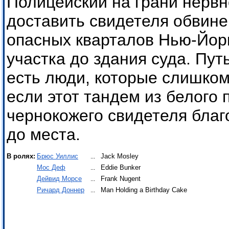
Полицейский на грани нервн
доставить свидетеля обвине
опасных кварталов Нью-Йорк
участка до здания суда. Пут
есть люди, которые слишком
если этот тандем из белого 
чернокожего свидетеля благ
до места.
В ролях:
Брюс Уиллис
Jack Mosley
...
Мос Деф
Eddie Bunker
...
Дейвид Морсе
Frank Nugent
...
Ричард Доннер
Man Holding a Birthday Cake
...