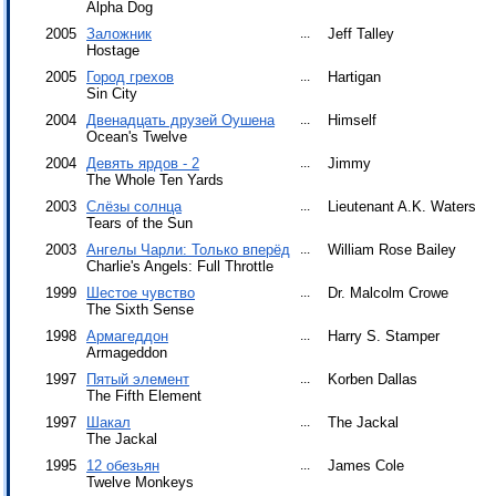
Alpha Dog
2005
Заложник
...
Jeff Talley
Hostage
2005
Город грехов
...
Hartigan
Sin City
2004
Двенадцать друзей Оушена
...
Himself
Ocean's Twelve
2004
Девять ярдов - 2
...
Jimmy
The Whole Ten Yards
2003
Слёзы солнца
...
Lieutenant A.K. Waters
Tears of the Sun
2003
Ангелы Чарли: Только вперёд
...
William Rose Bailey
Charlie's Angels: Full Throttle
1999
Шестое чувство
...
Dr. Malcolm Crowe
The Sixth Sense
1998
Армагеддон
...
Harry S. Stamper
Armageddon
1997
Пятый элемент
...
Korben Dallas
The Fifth Element
1997
Шакал
...
The Jackal
The Jackal
1995
12 обезьян
...
James Cole
Twelve Monkeys