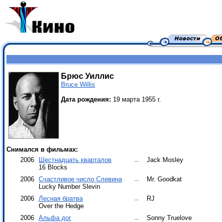
Брюс Уиллис
Bruce Willis
Дата рождения:
19 марта 1955 г.
Снимался в фильмах:
2006
Шестнадцать кварталов
...
Jack Mosley
16 Blocks
2006
Счастливое число Слевина
...
Mr. Goodkat
Lucky Number Slevin
2006
Лесная братва
...
RJ
Over the Hedge
2006
Альфа дог
...
Sonny Truelove