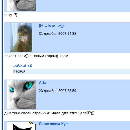
чотут?)
((+...Тоти...+))
31 декабря 2007 14:38
привет всем)) с новым годом)) +вам
-nWo-AleX
пасяба
Arta
23 декабря 2007 23:59
дык тебе своей странички мала для этих целей?)))
Сероглазая Кузя