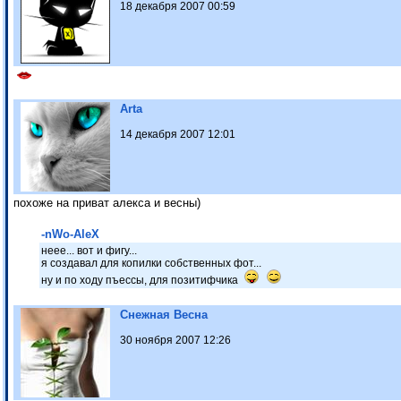
18 декабря 2007 00:59
Arta
14 декабря 2007 12:01
похоже на приват алекса и весны)
-nWo-AleX
неее... вот и фигу...
я создавал для копилки собственных фот...
ну и по ходу пъессы, для позитифчика
Снежная Весна
30 ноября 2007 12:26