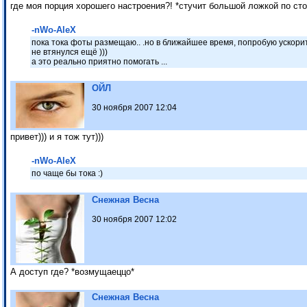
где моя порция хорошего настроения?! *стучит большой ложкой по ст
-nWo-AleX
пока тока фоты размещаю.. .но в ближайшее время, попробую ускорить
не втянулся ещё )))
а это реально приятно помогать ...
ОЙЛ
30 ноября 2007 12:04
привет))) и я тож тут)))
-nWo-AleX
по чаще бы тока :)
Снежная Весна
30 ноября 2007 12:02
А доступ где? *возмущаеццо*
Снежная Весна