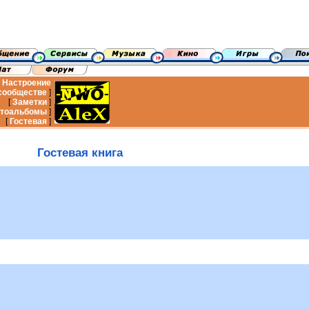
Настроение
сообществе
]
[
Заметки
]
тоальбомы
]
[
Гостевая
]
Гостевая книга